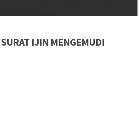
lmahera Timur Resmi Berganti
Sat Samapta Polres Halmahera Timur
mas Tetap Kondusif
Sat Samapta Polres Halmahera Timur Laksanakan
rsih Pantai di Desa Hatetabako
SURAT IJIN MENGEMUDI