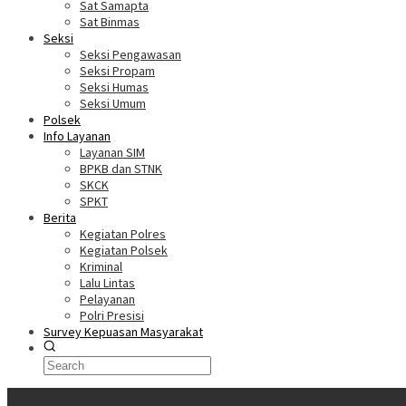
Sat Samapta
Sat Binmas
Seksi
Seksi Pengawasan
Seksi Propam
Seksi Humas
Seksi Umum
Polsek
Info Layanan
Layanan SIM
BPKB dan STNK
SKCK
SPKT
Berita
Kegiatan Polres
Kegiatan Polsek
Kriminal
Lalu Lintas
Pelayanan
Polri Presisi
Survey Kepuasan Masyarakat
Informasi Terkini