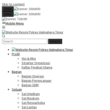
Skip to content
close
close
Mobile Menu
Search
Profil
Visi & Misi
Struktur Organisasi
Daftar Pejabat Utama
Bagian
Bagian Operasi
Bagian Perencanaan
Bagian SDM
Satuan
Sat Intelkam
Sat Reskrim
Sat Resnarkoba
Sat Lantas