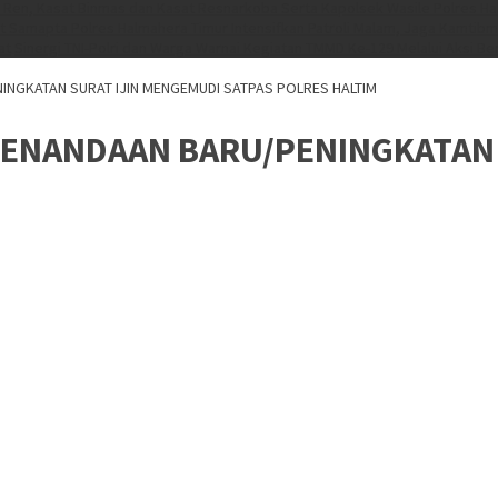
 Ren, Kasat Binmas dan Kasat Resnarkoba Serta Kapolsek Wasile Polres Ha
t Samapta Polres Halmahera Timur Intensifkan Patroli Malam, Jaga Kamtib
at
Sinergi TNI-Polri dan Warga Warnai Kegiatan TMMD Ke-129 Melalui Aksi Be
INGKATAN SURAT IJIN MENGEMUDI SATPAS POLRES HALTIM
PENANDAAN BARU/PENINGKATAN 