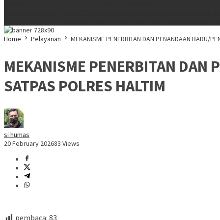
Kapolres Halmahera Timur Pimpin Sertijab Wakapolres, kabag Ops, Kabag
Perkuat Kehadiran Polri di Tengah Masyarakat Melalui Strong Point Pagi
Sa
Pengamanan Ibadah Minggu, Wujudkan Rasa Aman dan Nyaman bagi Jema
Home
Pelayanan
MEKANISME PENERBITAN DAN PENANDAAN BARU/PEN
MEKANISME PENERBITAN DAN 
SATPAS POLRES HALTIM
si humas
20 February 2026
83 Views
pembaca:
83