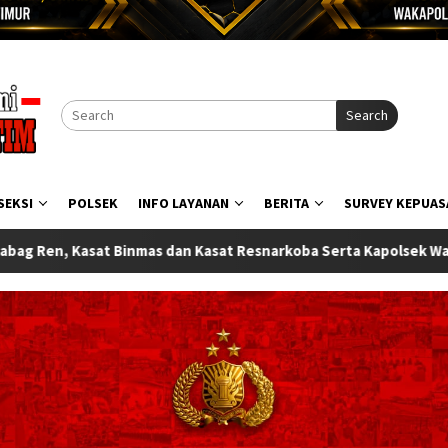
Search
SEKSI
POLSEK
INFO LAYANAN
BERITA
SURVEY KEPUAS
t Resnarkoba Serta Kapolsek Wasile Polres Halmahera Timur Resm