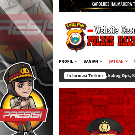
PROFIL
BAGIAN
SATUAN
rtijab Wakapolres, kabag Ops, Kabag Ren, Kasat Binmas dan Kasa
Informasi Terkini