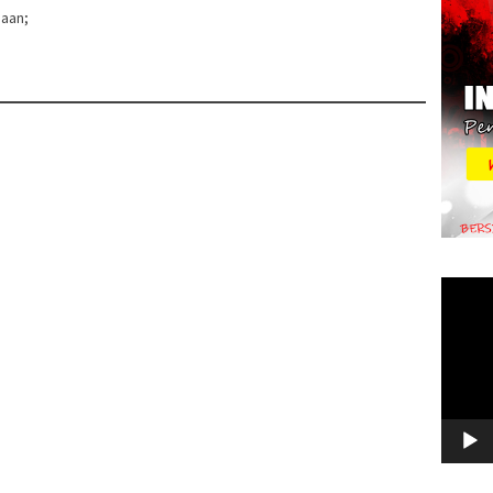
haan;
Video
Player