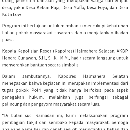
orang penerima bantuan yang merupakan warga dari empat
desa, yakni Desa Kebun Raja, Desa Maffa, Desa Foya, dan Desa
Kota Low.
Program ini bertujuan untuk membantu mencukupi kebutuhan
bahan pokok masyarakat sasaran selama menjalankan ibadah
puasa.
​Kepala Kepolisian Resor (Kapolres) Halmahera Selatan, AKBP
Hendra Gunawan, S.H., S.I.K., M.M., hadir secara langsung untuk
menyerahkan bantuan secara simbolis.
Dalam sambutannya, Kapolres Halmahera Selatan
menegaskan bahwa kegiatan ini merupakan implementasi dari
tugas pokok Polri yang tidak hanya berfokus pada aspek
penegakan hukum, melainkan juga berfungsi sebagai
pelindung dan pengayom masyarakat secara luas.
​“Di bulan suci Ramadan ini, kami melaksanakan program
pembagian takjil dan sembako kepada masyarakat. Semoga
apa yang kami berikan dapat sedikit meringankan beban dan