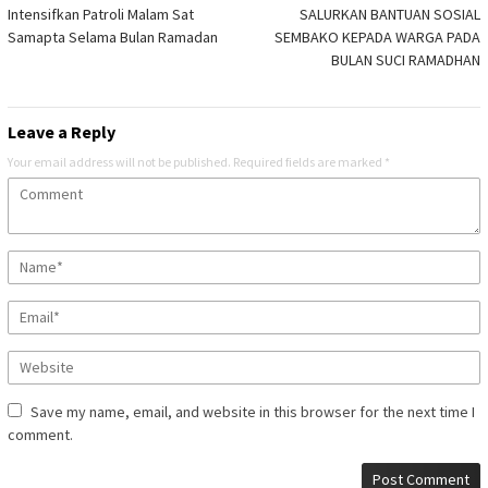
navigation
Intensifkan Patroli Malam Sat
SALURKAN BANTUAN SOSIAL
Samapta Selama Bulan Ramadan
SEMBAKO KEPADA WARGA PADA
BULAN SUCI RAMADHAN
Leave a Reply
Your email address will not be published.
Required fields are marked
*
Save my name, email, and website in this browser for the next time I
comment.