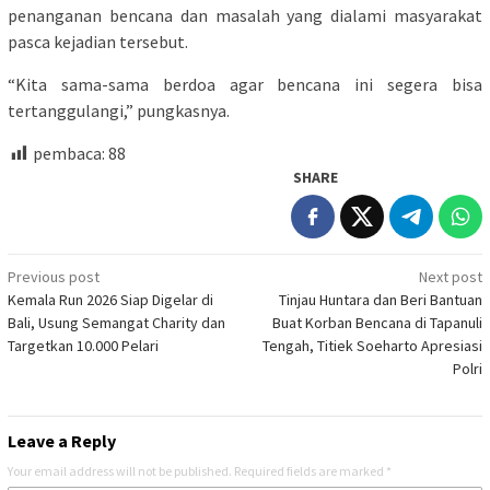
penanganan bencana dan masalah yang dialami masyarakat
pasca kejadian tersebut.
“Kita sama-sama berdoa agar bencana ini segera bisa
tertanggulangi,” pungkasnya.
pembaca:
88
SHARE
Post
Previous post
Next post
Kemala Run 2026 Siap Digelar di
Tinjau Huntara dan Beri Bantuan
navigation
Bali, Usung Semangat Charity dan
Buat Korban Bencana di Tapanuli
Targetkan 10.000 Pelari
Tengah, Titiek Soeharto Apresiasi
Polri
Leave a Reply
Your email address will not be published.
Required fields are marked
*