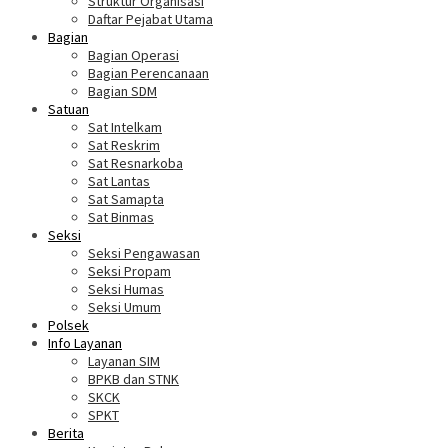
Struktur Organisasi
Daftar Pejabat Utama
Bagian
Bagian Operasi
Bagian Perencanaan
Bagian SDM
Satuan
Sat Intelkam
Sat Reskrim
Sat Resnarkoba
Sat Lantas
Sat Samapta
Sat Binmas
Seksi
Seksi Pengawasan
Seksi Propam
Seksi Humas
Seksi Umum
Polsek
Info Layanan
Layanan SIM
BPKB dan STNK
SKCK
SPKT
Berita