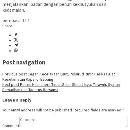
menjalankan ibadah dengan penuh kekhusyukan dan
kedamaian.
pembaca:
117
Share
Post navigation
Previous post
Cegah Kecelakaan Laut, Polairud Rutin Periksa Alat
Keselamatan Kapal di Babang
Next post
Polres Halmahera Timur Gelar Sholat Isya, Tarawih, Syafari
Ramadhan dan Tadarus Bersama
Leave a Reply
Your email address will not be published.
Required fields are marked
*
Comment