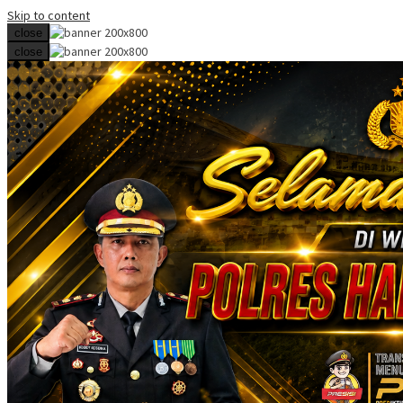
Skip to content
close
close