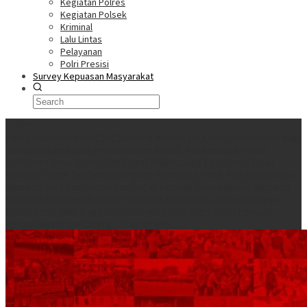
Kegiatan Polres
Kegiatan Polsek
Kriminal
Lalu Lintas
Pelayanan
Polri Presisi
Survey Kepuasan Masyarakat
Informasi Terkini
Polri Untuk Masyarakat Sat Samapta berikan rasa aman dan nyaman bagi
umat beragama yang melaksanakan ibadah.
Sat Samapta Polres
Halmahera Timur Intensifkan Patroli Malam, Jaga Kamtibmas Tetap
Kondusif
Patroli Sat Samapta Polres Halmahera Timur, Ajak Masyarakat
Bersama Jaga Kamtibmas dan Cegah Karhutla
Polsek Wasile Bersama
Masyarakat Bergerak Cepat Padamkan Kebakaran Lahan di Wilayah
Wasile Timur
Apel Siaga Karhutla Polres Halmahera Timur Perkuat
Kesiapsiagaan dan Sinergi Lintas Instansi