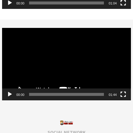
00:00
01:04
Video
Player
00:00
01:44
SOCIAL NETWORK