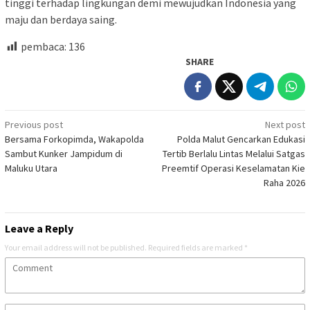
tinggi terhadap lingkungan demi mewujudkan Indonesia yang
maju dan berdaya saing.
pembaca:
136
SHARE
Post
Previous post
Next post
Bersama Forkopimda, Wakapolda
Polda Malut Gencarkan Edukasi
navigation
Sambut Kunker Jampidum di
Tertib Berlalu Lintas Melalui Satgas
Maluku Utara
Preemtif Operasi Keselamatan Kie
Raha 2026
Leave a Reply
Your email address will not be published.
Required fields are marked
*