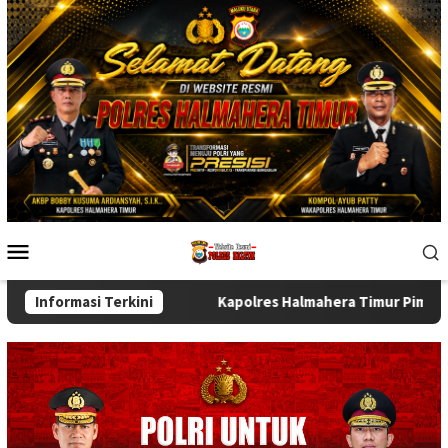
Skip
to
content
Mobile
Menu
s Instansi
Informasi Terkini
Kapolres Halmahera Timur Pimpin Sertijab Wak