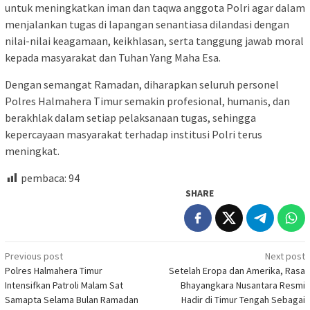
untuk meningkatkan iman dan taqwa anggota Polri agar dalam
menjalankan tugas di lapangan senantiasa dilandasi dengan
nilai-nilai keagamaan, keikhlasan, serta tanggung jawab moral
kepada masyarakat dan Tuhan Yang Maha Esa.
Dengan semangat Ramadan, diharapkan seluruh personel
Polres Halmahera Timur semakin profesional, humanis, dan
berakhlak dalam setiap pelaksanaan tugas, sehingga
kepercayaan masyarakat terhadap institusi Polri terus
meningkat.
pembaca:
94
SHARE
Post
Previous post
Next post
Polres Halmahera Timur
Setelah Eropa dan Amerika, Rasa
navigation
Intensifkan Patroli Malam Sat
Bhayangkara Nusantara Resmi
Samapta Selama Bulan Ramadan
Hadir di Timur Tengah Sebagai