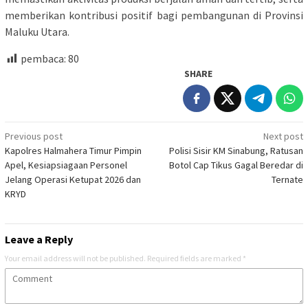
memberikan kontribusi positif bagi pembangunan di Provinsi
Maluku Utara.
pembaca:
80
SHARE
Post
Previous post
Next post
Kapolres Halmahera Timur Pimpin
Polisi Sisir KM Sinabung, Ratusan
navigation
Apel, Kesiapsiagaan Personel
Botol Cap Tikus Gagal Beredar di
Jelang Operasi Ketupat 2026 dan
Ternate
KRYD
Leave a Reply
Your email address will not be published.
Required fields are marked
*