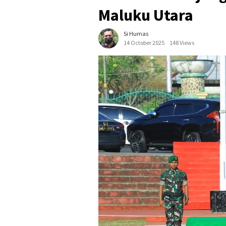
Maluku Utara
Si Humas
14 October 2025
148 Views