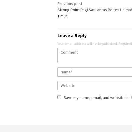
Post
Previous post
Strong Point Pagi Sat Lantas Polres Halma
navigation
Timur.
Leave a Reply
Your email address will not be published.
Required
Save my name, email, and website in t