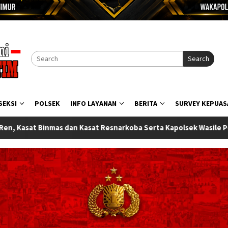
Search
SEKSI
POLSEK
INFO LAYANAN
BERITA
SURVEY KEPUAS
ba Serta Kapolsek Wasile Polres Halmahera Timur Resmi Berganti