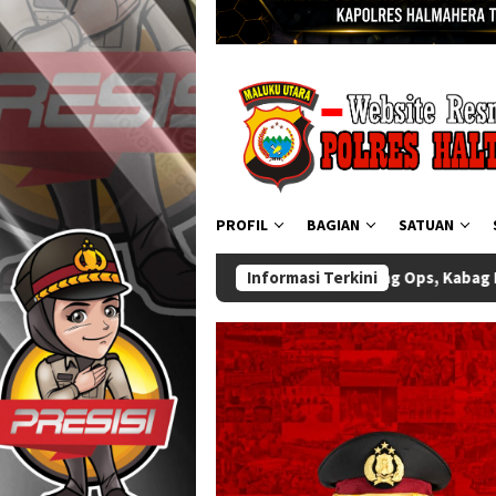
PROFIL
BAGIAN
SATUAN
polres, kabag Ops, Kabag Ren, Kasat Binmas dan Kasat Resnarko
Informasi Terkini