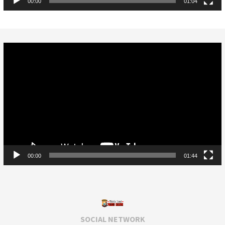
00:00
01:04
Video
Player
00:00
01:44
SOCIAL NETWORK