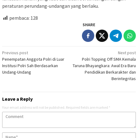
peraturan perundang-undangan yang berlaku.
pembaca:
128
SHARE
Post
Previous post
Next post
Penempatan Anggota Polri di Luar
Polri Topping Off SMA Kemala
navigation
Institusi Polri Sah Berdasarkan
Taruna Bhayangkara: Awal Era Baru
Undang-Undang
Pendidikan Berkarakter dan
Berintegritas
Leave a Reply
Your email address will not be published.
Required fields are marked
*