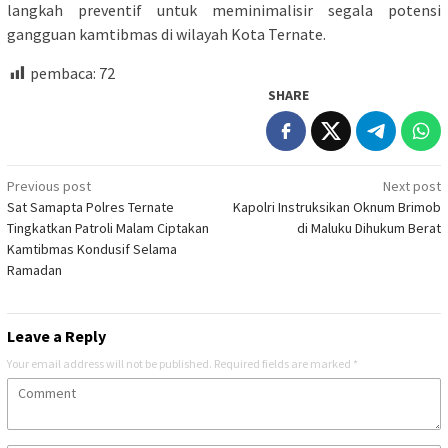
langkah preventif untuk meminimalisir segala potensi
gangguan kamtibmas di wilayah Kota Ternate.
pembaca:
72
SHARE
Post
Previous post
Next post
Sat Samapta Polres Ternate
Kapolri Instruksikan Oknum Brimob
navigation
Tingkatkan Patroli Malam Ciptakan
di Maluku Dihukum Berat
Kamtibmas Kondusif Selama
Ramadan
Leave a Reply
Your email address will not be published.
Required fields are marked
*