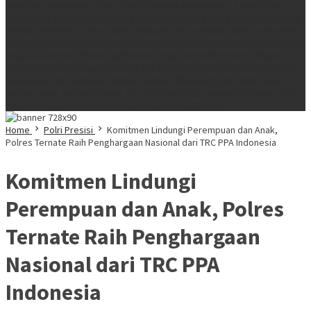
Kapolres Halmahera Timur Pimpin Sertijab Wakapolres, kabag Ops,
Kabag Ren, Kasat Binmas dan Kasat Resnarkoba Serta Kapolsek Wasile
Polres Halmahera Timur Resmi Berganti
Sat Samapta Polres Halmahera
Timur Perkuat Kehadiran Polri di Tengah Masyarakat Melalui Strong Point
Pagi
Sat Samapta Polres Halmahera Timur Intensifkan Patroli Malam,
Jaga Kamtibmas Tetap Kondusif
Sat Samapta Polres Halmahera Timur
Laksanakan Pengamanan Ibadah Minggu, Wujudkan Rasa Aman dan
Nyaman bagi Jemaat
Sinergi TNI-Polri dan Warga Warnai Kegiatan TMMD
Ke-129 Melalui Aksi Bersih Pantai di Desa Hatetabako
Home
Polri Presisi
Komitmen Lindungi Perempuan dan Anak,
Polres Ternate Raih Penghargaan Nasional dari TRC PPA Indonesia
Komitmen Lindungi
Perempuan dan Anak, Polres
Ternate Raih Penghargaan
Nasional dari TRC PPA
Indonesia