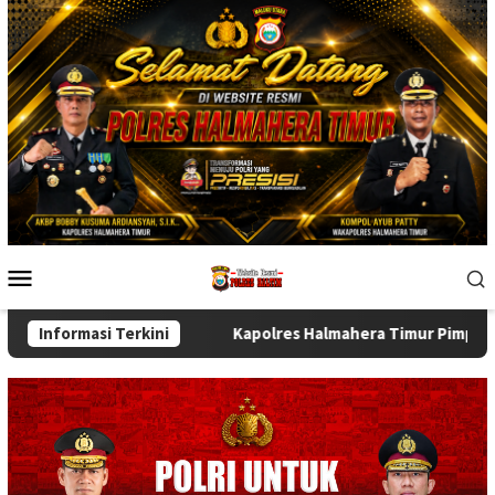
Skip
to
content
Mobile
Menu
stansi
Informasi Terkini
Kapolres Halmahera Timur Pimpin Sertijab Wakapo