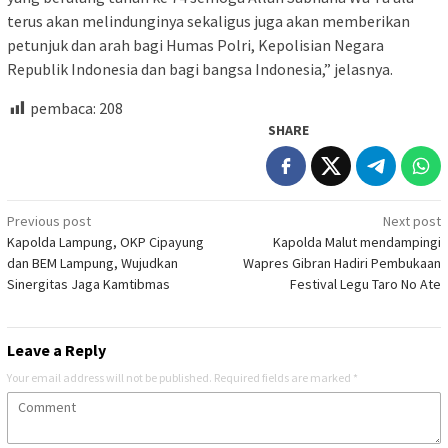
terus akan melindunginya sekaligus juga akan memberikan
petunjuk dan arah bagi Humas Polri, Kepolisian Negara
Republik Indonesia dan bagi bangsa Indonesia,” jelasnya.
pembaca:
208
SHARE
Post
Previous post
Next post
Kapolda Lampung, OKP Cipayung
Kapolda Malut mendampingi
navigation
dan BEM Lampung, Wujudkan
Wapres Gibran Hadiri Pembukaan
Sinergitas Jaga Kamtibmas
Festival Legu Taro No Ate
Leave a Reply
Your email address will not be published.
Required fields are marked
*