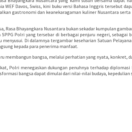
Rasa Bhayangkara Nusantara yang kami susun bersama dapat had
a WEF Davos, Swiss, kini buku versi Bahasa Inggris tersebut dapa
lkan gastronomi dan keanekaragaman kuliner Nusantara serta pr
sa, Rasa Bhayangkara Nusantara bukan sekadar kumpulan gambar 
SPPG Polri yang tersebar di berbagai penjuru negeri, sebagai b
ibu menyusui. Di dalamnya tergambar keseharian Satuan Pelayanan
angsung kepada para penerima manfaat.
aru membangun bangsa, melalui perhatian yang nyata, konkret, da
ikat, Polri menegaskan dukungan penuhnya terhadap diplomasi ku
ormasi bangsa dapat dimulai dari nilai-nilai budaya, kepedulian