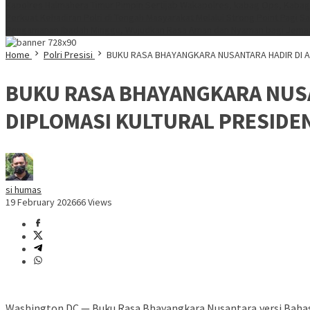
Kapolres Halmahera Timur Pimpin Sertijab Wakapolres, kabag Ops, Kabag
Perkuat Kehadiran Polri di Tengah Masyarakat Melalui Strong Point Pagi
Sa
Pengamanan Ibadah Minggu, Wujudkan Rasa Aman dan Nyaman bagi Jema
Home
Polri Presisi
BUKU RASA BHAYANGKARA NUSANTARA HADIR DI A
BUKU RASA BHAYANGKARA NUSA
DIPLOMASI KULTURAL PRESID
si humas
19 February 2026
66 Views
Washington DC — Buku Rasa Bhayangkara Nusantara versi Bahasa 