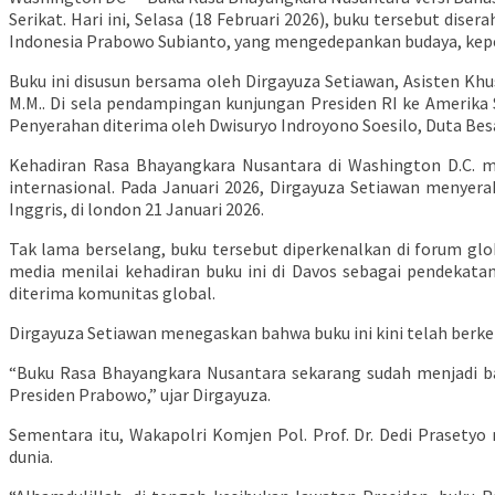
Serikat. Hari ini, Selasa (18 Februari 2026), buku tersebut dis
Indonesia Prabowo Subianto, yang mengedepankan budaya, keped
Buku ini disusun bersama oleh Dirgayuza Setiawan, Asisten Khus
M.M.. Di sela pendampingan kunjungan Presiden RI ke Amerika 
Penyerahan diterima oleh Dwisuryo Indroyono Soesilo, Duta Besa
Kehadiran Rasa Bhayangkara Nusantara di Washington D.C. 
internasional. Pada Januari 2026, Dirgayuza Setiawan menyera
Inggris, di london 21 Januari 2026.
Tak lama berselang, buku tersebut diperkenalkan di forum glo
media menilai kehadiran buku ini di Davos sebagai pendekata
diterima komunitas global.
Dirgayuza Setiawan menegaskan bahwa buku ini kini telah berk
“Buku Rasa Bhayangkara Nusantara sekarang sudah menjadi b
Presiden Prabowo,” ujar Dirgayuza.
Sementara itu, Wakapolri Komjen Pol. Prof. Dr. Dedi Praset
dunia.