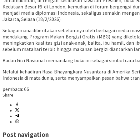
“Alhamdulillah, di tengah kesibukan lawatan Presiden, buku 
Kedutaan Besar RI di London, kemudian di forum bergengsi duni
menjadi media diplomasi Indonesia, sekaligus semakin mengena
Jakarta, Selasa (18/2/2026).
Sebagaimana diberitakan sebelumnya oleh berbagai media mas
mendukung Program Makan Bergizi Gratis (MBG) yang dikelola 
meningkatkan kualitas gizi anak-anak, balita, ibu hamil, dan 
sebelum matahari terbit hingga makanan bergizi diantarkan l
Badan Gizi Nasional memandang buku ini sebagai simbol cara b
Melalui kehadiran Rasa Bhayangkara Nusantara di Amerika Ser
Indonesia di mata dunia, serta menyampaikan pesan bahwa transf
pembaca:
66
Share
Post navigation