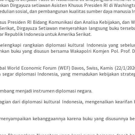
erahkan Dirgayuza setiawan Asisten Khusus Presiden RI di Washingt
ulian sosial, dan pembangunan kualitas sumber daya manusia In
us Presiden RI Bidang Komunikasi dan Analisa Kebijakan, dan Waka
Serikat, Dirgayuza Setiawan menyerahkan langsung buku tersebu
r Republik Indonesia untuk Amerika Serikat.
melengkapi rangkaian diplomasi kultural Indonesia yang sebe
hkan buku yang disusun bersama Wakapolri Komjen Pol. Prof. Dr
bal World Economic Forum (WEF) Davos, Swiss, Kamis (22/1/2026
n segar diplomasi Indonesia, yang memadukan kebijakan strate
embang menjadi instrumen diplomasi negara.
agian dari diplomasi kultural Indonesia, mengenalkan kearifa
yo menyampaikan kebanggaannya karena buku yang disusunnya b