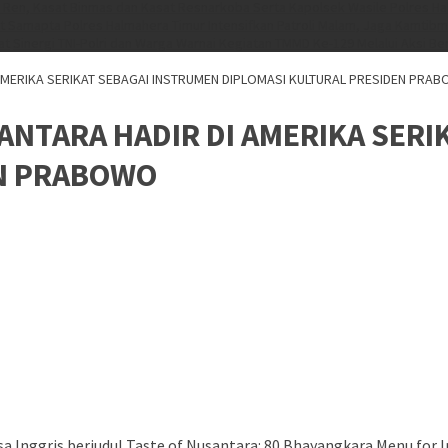
 Ren, Kasat Binmas dan Kasat Resnarkoba Serta Kapolsek Wasile Polres Ha
t Samapta Polres Halmahera Timur Intensifkan Patroli Malam, Jaga Kamtib
at
Sinergi TNI-Polri dan Warga Warnai Kegiatan TMMD Ke-129 Melalui Aksi Be
MERIKA SERIKAT SEBAGAI INSTRUMEN DIPLOMASI KULTURAL PRESIDEN PRA
NTARA HADIR DI AMERIKA SERI
EN PRABOWO
Inggris berjudul Taste of Nusantara: 80 Bhayangkara Menu for In