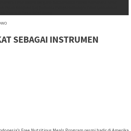
lmahera Timur Resmi Berganti
Sat Samapta Polres Halmahera Timur
mas Tetap Kondusif
Sat Samapta Polres Halmahera Timur Laksanakan
rsih Pantai di Desa Hatetabako
BOWO
KAT SEBAGAI INSTRUMEN
donesia’s Free Nutritious Meals Program resmi hadir di Amerika