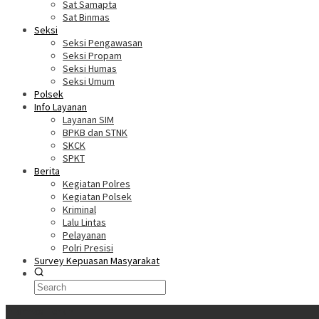
Sat Samapta
Sat Binmas
Seksi
Seksi Pengawasan
Seksi Propam
Seksi Humas
Seksi Umum
Polsek
Info Layanan
Layanan SIM
BPKB dan STNK
SKCK
SPKT
Berita
Kegiatan Polres
Kegiatan Polsek
Kriminal
Lalu Lintas
Pelayanan
Polri Presisi
Survey Kepuasan Masyarakat
Informasi Terkini