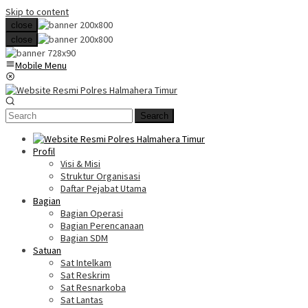
Skip to content
close
close
Mobile Menu
Search
Profil
Visi & Misi
Struktur Organisasi
Daftar Pejabat Utama
Bagian
Bagian Operasi
Bagian Perencanaan
Bagian SDM
Satuan
Sat Intelkam
Sat Reskrim
Sat Resnarkoba
Sat Lantas