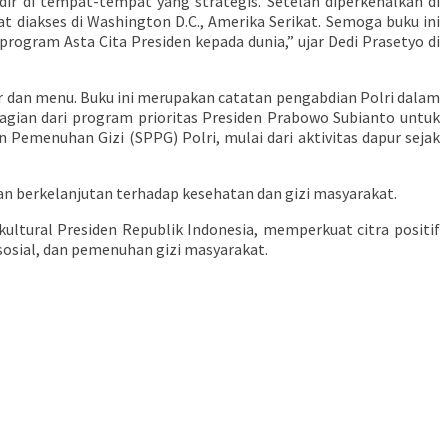
ir di tempat-tempat yang strategis. Setelah diperkenalkan di
t diakses di Washington D.C., Amerika Serikat. Semoga buku ini
ogram Asta Cita Presiden kepada dunia,” ujar Dedi Prasetyo di
dan menu. Buku ini merupakan catatan pengabdian Polri dalam
agian dari program prioritas Presiden Prabowo Subianto untuk
 Pemenuhan Gizi (SPPG) Polri, mulai dari aktivitas dapur sejak
n berkelanjutan terhadap kesehatan dan gizi masyarakat.
ltural Presiden Republik Indonesia, memperkuat citra positif
 sosial, dan pemenuhan gizi masyarakat.