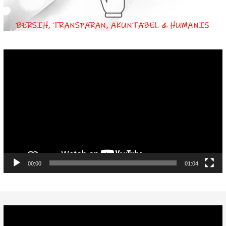
Video
Player
00:00
01:04
Video
Player