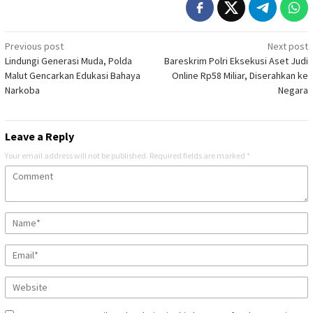
Post
Previous post
Next post
Lindungi Generasi Muda, Polda
Bareskrim Polri Eksekusi Aset Judi
navigation
Malut Gencarkan Edukasi Bahaya
Online Rp58 Miliar, Diserahkan ke
Narkoba
Negara
Leave a Reply
Your email address will not be published.
Required fields are marked
*