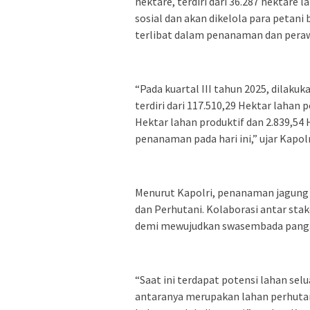
hektare, terdiri dari 36.287 hektare 
sosial dan akan dikelola para petani
terlibat dalam penanaman dan peraw
“Pada kuartal III tahun 2025, dilaku
terdiri dari 117.510,29 Hektar lahan 
Hektar lahan produktif dan 2.839,54
penanaman pada hari ini,” ujar Kapol
Menurut Kapolri, penanaman jagung 
dan Perhutani. Kolaborasi antar stak
demi mewujudkan swasembada pangan
“Saat ini terdapat potensi lahan selu
antaranya merupakan lahan perhutana