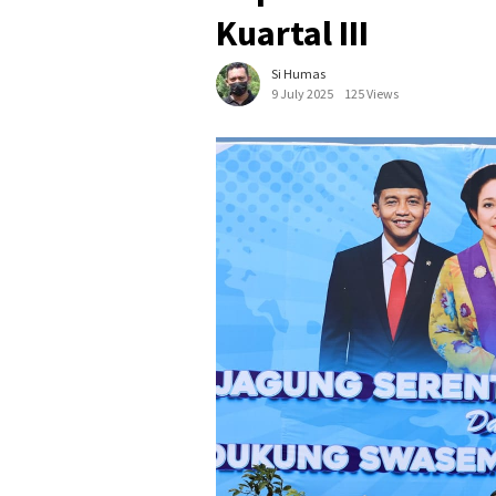
Kuartal III
Si Humas
9 July 2025
125 Views