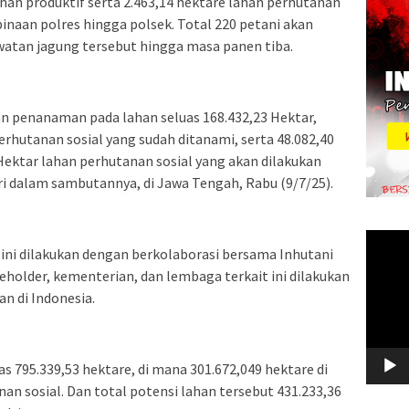
lahan produktif serta 2.463,14 hektare lahan perhutanan
 binaan polres hingga polsek. Total 220 petani akan
atan jagung tersebut hingga masa panen tiba.
kan penanaman pada lahan seluas 168.432,23 Hektar,
perhutanan sosial yang sudah ditanami, serta 48.082,40
 Hektar lahan perhutanan sosial yang akan dilakukan
ri dalam sambutannya, di Jawa Tengah, Rabu (9/7/25).
Video
ini dilakukan dengan berkolaborasi bersama Inhutani
Player
eholder, kementerian, dan lembaga terkait ini dilakukan
 di Indonesia.
as 795.339,53 hektare, di mana 301.672,049 hektare di
n sosial. Dan total potensi lahan tersebut 431.233,36