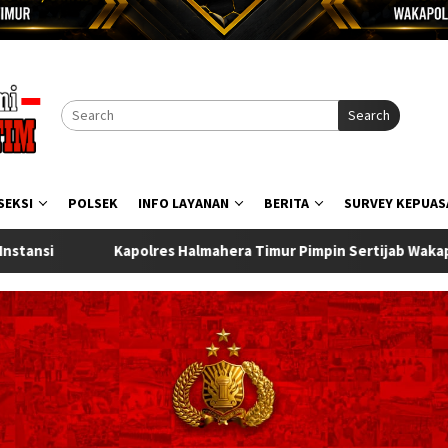
Search
SEKSI
POLSEK
INFO LAYANAN
BERITA
SURVEY KEPUAS
mur Pimpin Sertijab Wakapolres, kabag Ops, Kabag Ren, Kasat Bi