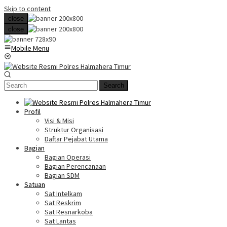
Skip to content
close
close
Mobile Menu
Search
Profil
Visi & Misi
Struktur Organisasi
Daftar Pejabat Utama
Bagian
Bagian Operasi
Bagian Perencanaan
Bagian SDM
Satuan
Sat Intelkam
Sat Reskrim
Sat Resnarkoba
Sat Lantas