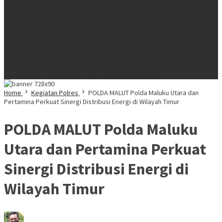
Kapolres Halmahera Timur Pimpin Sertijab Wakapolres, kabag Ops,
Kabag Ren, Kasat Binmas dan Kasat Resnarkoba Serta Kapolsek Wasile
Polres Halmahera Timur Resmi Berganti
Sat Samapta Polres Halmahera
Timur Perkuat Kehadiran Polri di Tengah Masyarakat Melalui Strong Point
Pagi
Sat Samapta Polres Halmahera Timur Intensifkan Patroli Malam,
Jaga Kamtibmas Tetap Kondusif
Sat Samapta Polres Halmahera Timur
Laksanakan Pengamanan Ibadah Minggu, Wujudkan Rasa Aman dan
Nyaman bagi Jemaat
Sinergi TNI-Polri dan Warga Warnai Kegiatan TMMD
Ke-129 Melalui Aksi Bersih Pantai di Desa Hatetabako
Home
Kegiatan Polres
POLDA MALUT Polda Maluku Utara dan
Pertamina Perkuat Sinergi Distribusi Energi di Wilayah Timur
POLDA MALUT Polda Maluku
Utara dan Pertamina Perkuat
Sinergi Distribusi Energi di
Wilayah Timur