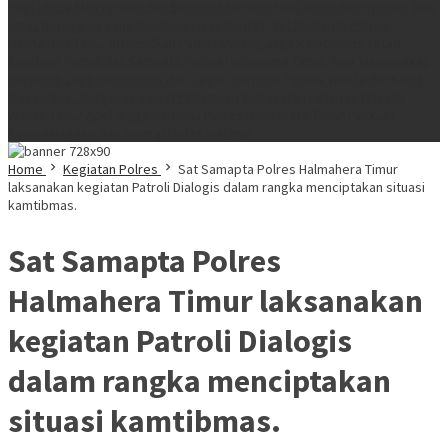
Polri Untuk Masyarakat Sat Samapta berikan rasa aman dan nyaman bagi
umat beragama yang melaksanakan ibadah.
Sat Samapta Polres
Halmahera Timur Intensifkan Patroli Malam, Jaga Kamtibmas Tetap
Kondusif
Patroli Sat Samapta Polres Halmahera Timur, Ajak Masyarakat
Bersama Jaga Kamtibmas dan Cegah Karhutla
Polsek Wasile Bersama
Masyarakat Bergerak Cepat Padamkan Kebakaran Lahan di Wilayah
Wasile Timur
Apel Siaga Karhutla Polres Halmahera Timur Perkuat
Kesiapsiagaan dan Sinergi Lintas Instansi
Home
Kegiatan Polres
Sat Samapta Polres Halmahera Timur
laksanakan kegiatan Patroli Dialogis dalam rangka menciptakan situasi
kamtibmas.
Sat Samapta Polres
Halmahera Timur laksanakan
kegiatan Patroli Dialogis
dalam rangka menciptakan
situasi kamtibmas.