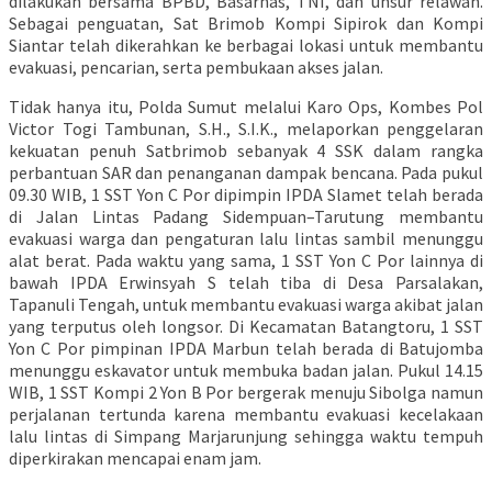
dilakukan bersama BPBD, Basarnas, TNI, dan unsur relawan.
Sebagai penguatan, Sat Brimob Kompi Sipirok dan Kompi
Siantar telah dikerahkan ke berbagai lokasi untuk membantu
evakuasi, pencarian, serta pembukaan akses jalan.
Tidak hanya itu, Polda Sumut melalui Karo Ops, Kombes Pol
Victor Togi Tambunan, S.H., S.I.K., melaporkan penggelaran
kekuatan penuh Satbrimob sebanyak 4 SSK dalam rangka
perbantuan SAR dan penanganan dampak bencana. Pada pukul
09.30 WIB, 1 SST Yon C Por dipimpin IPDA Slamet telah berada
di Jalan Lintas Padang Sidempuan–Tarutung membantu
evakuasi warga dan pengaturan lalu lintas sambil menunggu
alat berat. Pada waktu yang sama, 1 SST Yon C Por lainnya di
bawah IPDA Erwinsyah S telah tiba di Desa Parsalakan,
Tapanuli Tengah, untuk membantu evakuasi warga akibat jalan
yang terputus oleh longsor. Di Kecamatan Batangtoru, 1 SST
Yon C Por pimpinan IPDA Marbun telah berada di Batujomba
menunggu eskavator untuk membuka badan jalan. Pukul 14.15
WIB, 1 SST Kompi 2 Yon B Por bergerak menuju Sibolga namun
perjalanan tertunda karena membantu evakuasi kecelakaan
lalu lintas di Simpang Marjarunjung sehingga waktu tempuh
diperkirakan mencapai enam jam.