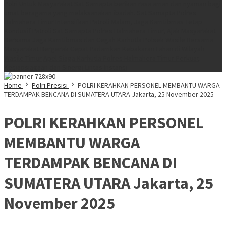
Polri Untuk Masyarakat Sat Samapta berikan rasa aman dan nyaman bagi
umat beragama yang melaksanakan ibadah.
Sat Samapta Polres
Halmahera Timur Intensifkan Patroli Malam, Jaga Kamtibmas Tetap
Kondusif
Patroli Sat Samapta Polres Halmahera Timur, Ajak Masyarakat
Bersama Jaga Kamtibmas dan Cegah Karhutla
Polsek Wasile Bersama
Masyarakat Bergerak Cepat Padamkan Kebakaran Lahan di Wilayah
Wasile Timur
Apel Siaga Karhutla Polres Halmahera Timur Perkuat
Kesiapsiagaan dan Sinergi Lintas Instansi
Home
Polri Presisi
POLRI KERAHKAN PERSONEL MEMBANTU WARGA
TERDAMPAK BENCANA DI SUMATERA UTARA Jakarta, 25 November 2025
POLRI KERAHKAN PERSONEL
MEMBANTU WARGA
TERDAMPAK BENCANA DI
SUMATERA UTARA Jakarta, 25
November 2025