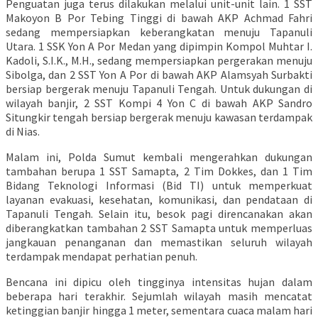
Penguatan juga terus dilakukan melalui unit-unit lain. 1 SST
Makoyon B Por Tebing Tinggi di bawah AKP Achmad Fahri
sedang mempersiapkan keberangkatan menuju Tapanuli
Utara. 1 SSK Yon A Por Medan yang dipimpin Kompol Muhtar I.
Kadoli, S.I.K., M.H., sedang mempersiapkan pergerakan menuju
Sibolga, dan 2 SST Yon A Por di bawah AKP Alamsyah Surbakti
bersiap bergerak menuju Tapanuli Tengah. Untuk dukungan di
wilayah banjir, 2 SST Kompi 4 Yon C di bawah AKP Sandro
Situngkir tengah bersiap bergerak menuju kawasan terdampak
di Nias.
Malam ini, Polda Sumut kembali mengerahkan dukungan
tambahan berupa 1 SST Samapta, 2 Tim Dokkes, dan 1 Tim
Bidang Teknologi Informasi (Bid TI) untuk memperkuat
layanan evakuasi, kesehatan, komunikasi, dan pendataan di
Tapanuli Tengah. Selain itu, besok pagi direncanakan akan
diberangkatkan tambahan 2 SST Samapta untuk memperluas
jangkauan penanganan dan memastikan seluruh wilayah
terdampak mendapat perhatian penuh.
Bencana ini dipicu oleh tingginya intensitas hujan dalam
beberapa hari terakhir. Sejumlah wilayah masih mencatat
ketinggian banjir hingga 1 meter, sementara cuaca malam hari