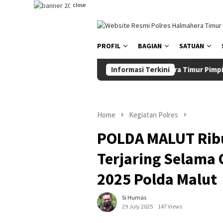
Skip
close
to
content
PROFIL
BAGIAN
SATUAN
Kapolres Halmahera Timur Pimpin Sertijab
Informasi Terkini
Home
Kegiatan Polres
POLDA MALUT Ribu
Terjaring Selama 
2025 Polda Malut
Si Humas
29 July 2025
147 Views