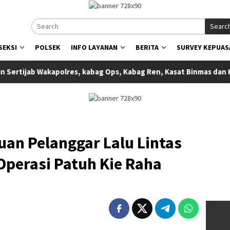
Searc
SEKSI
POLSEK
INFO LAYANAN
BERITA
SURVEY KEPUAS
 Wakapolres, kabag Ops, Kabag Ren, Kasat Binmas dan Kasat Resn
an Pelanggar Lalu Lintas
Operasi Patuh Kie Raha