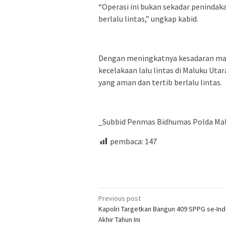
“Operasi ini bukan sekadar penindak
berlalu lintas,” ungkap kabid.
Dengan meningkatnya kesadaran mas
kecelakaan lalu lintas di Maluku Ut
yang aman dan tertib berlalu lintas.
_Subbid Penmas Bidhumas Polda Malu
pembaca:
147
Post
Previous post
Kapolri Targetkan Bangun 409 SPPG se-In
navigation
Akhir Tahun Ini