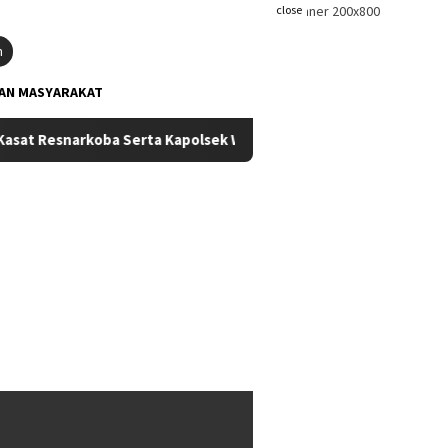
close
h
AN MASYARAKAT
arkoba Serta Kapolsek Wasile Polres Halmahera Timur Resmi Berg