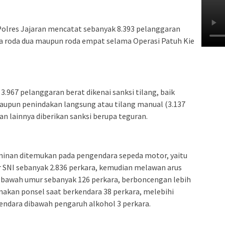
 Polres Jajaran mencatat sebanyak 8.393 pelanggaran
ra roda dua maupun roda empat selama Operasi Patuh Kie
3.967 pelanggaran berat dikenai sanksi tilang, baik
maupun penindakan langsung atau tilang manual (3.137
n lainnya diberikan sanksi berupa teguran.
minan ditemukan pada pengendara sepeda motor, yaitu
SNI sebanyak 2.836 perkara, kemudian melawan arus
i bawah umur sebanyak 126 perkara, berboncengan lebih
nakan ponsel saat berkendara 38 perkara, melebihi
endara dibawah pengaruh alkohol 3 perkara.