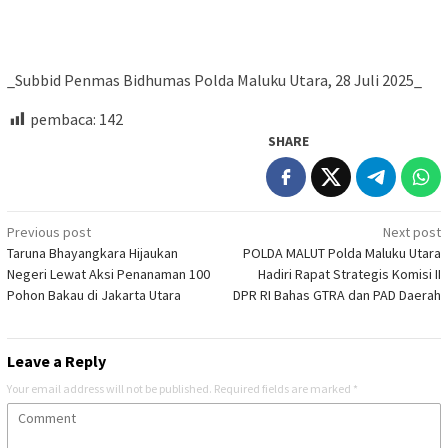
_Subbid Penmas Bidhumas Polda Maluku Utara, 28 Juli 2025_
pembaca:
142
SHARE
Post
Previous post
Next post
Taruna Bhayangkara Hijaukan
POLDA MALUT Polda Maluku Utara
navigation
Negeri Lewat Aksi Penanaman 100
Hadiri Rapat Strategis Komisi II
Pohon Bakau di Jakarta Utara
DPR RI Bahas GTRA dan PAD Daerah
Leave a Reply
Your email address will not be published.
Required fields are marked
*