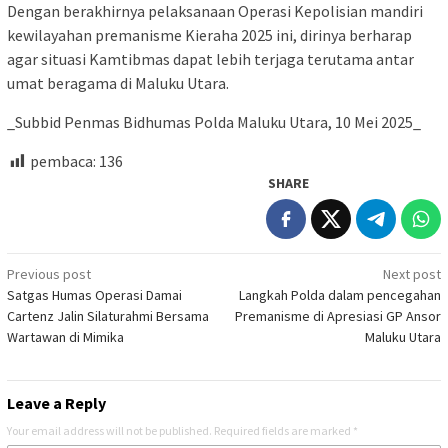
Dengan berakhirnya pelaksanaan Operasi Kepolisian mandiri
kewilayahan premanisme Kieraha 2025 ini, dirinya berharap
agar situasi Kamtibmas dapat lebih terjaga terutama antar
umat beragama di Maluku Utara.
_Subbid Penmas Bidhumas Polda Maluku Utara, 10 Mei 2025_
pembaca:
136
SHARE
Post
Previous post
Next post
Satgas Humas Operasi Damai
Langkah Polda dalam pencegahan
navigation
Cartenz Jalin Silaturahmi Bersama
Premanisme di Apresiasi GP Ansor
Wartawan di Mimika
Maluku Utara
Leave a Reply
Your email address will not be published.
Required fields are marked
*