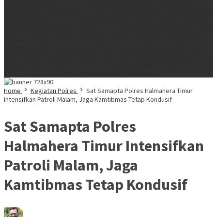
Kapolres Halmahera Timur Pimpin Sertijab Wakapolres, kabag Ops,
Kabag Ren, Kasat Binmas dan Kasat Resnarkoba Serta Kapolsek Wasile
Polres Halmahera Timur Resmi Berganti
Sat Samapta Polres Halmahera
Timur Perkuat Kehadiran Polri di Tengah Masyarakat Melalui Strong Point
Pagi
Sat Samapta Polres Halmahera Timur Intensifkan Patroli Malam,
Jaga Kamtibmas Tetap Kondusif
Sat Samapta Polres Halmahera Timur
Laksanakan Pengamanan Ibadah Minggu, Wujudkan Rasa Aman dan
Nyaman bagi Jemaat
Sinergi TNI-Polri dan Warga Warnai Kegiatan TMMD
Ke-129 Melalui Aksi Bersih Pantai di Desa Hatetabako
Home
Kegiatan Polres
Sat Samapta Polres Halmahera Timur
Intensifkan Patroli Malam, Jaga Kamtibmas Tetap Kondusif
Sat Samapta Polres
Halmahera Timur Intensifkan
Patroli Malam, Jaga
Kamtibmas Tetap Kondusif