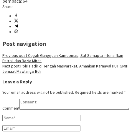
pembaca:
64
Share
Post navigation
Previous post
Cegah Gangguan Kamtibmas, Sat Samapta Intensifkan
Patroli dan Razia Miras
Next post
Polri Hadir di Tengah Masyarakat, Amankan Karnaval HUT GMIH
Jemaat Mawlango Buli
Leave a Reply
Your email address will not be published.
Required fields are marked
*
Comment