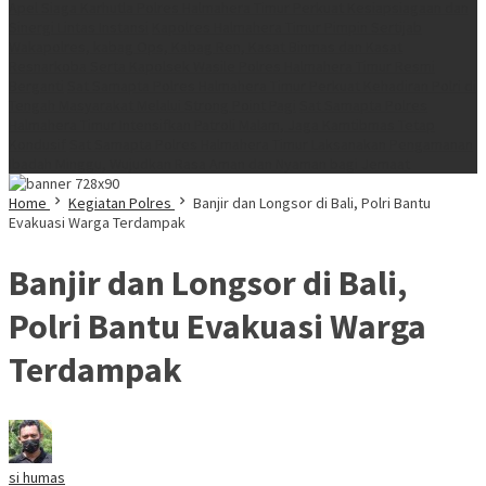
Apel Siaga Karhutla Polres Halmahera Timur Perkuat Kesiapsiagaan dan
Sinergi Lintas Instansi
Kapolres Halmahera Timur Pimpin Sertijab
Wakapolres, kabag Ops, Kabag Ren, Kasat Binmas dan Kasat
Resnarkoba Serta Kapolsek Wasile Polres Halmahera Timur Resmi
Berganti
Sat Samapta Polres Halmahera Timur Perkuat Kehadiran Polri di
Tengah Masyarakat Melalui Strong Point Pagi
Sat Samapta Polres
Halmahera Timur Intensifkan Patroli Malam, Jaga Kamtibmas Tetap
Kondusif
Sat Samapta Polres Halmahera Timur Laksanakan Pengamanan
Ibadah Minggu, Wujudkan Rasa Aman dan Nyaman bagi Jemaat
Home
Kegiatan Polres
Banjir dan Longsor di Bali, Polri Bantu
Evakuasi Warga Terdampak
Banjir dan Longsor di Bali,
Polri Bantu Evakuasi Warga
Terdampak
si humas