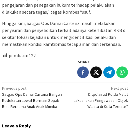
pengejaran dan penegakan hukum terhadap pelaku akan
dilakukan secara tegas,” tegas Kombes Yusuf.
Hingga kini, Satgas Ops Damai Cartenz masih melakukan
penyisiran dan penyelidikan terkait adanya keterlibatan KKB di
sekitar lokasi kejadian untuk mengidentifikasi pelaku dan
memastikan kondisi kamtibmas tetap aman dan terkendali.
pembaca:
122
SHARE
Post
Previous post
Next post
Satgas Ops Damai Cartenz Bangun
Ditpolairud Polda Malut
navigation
Kedekatan Lewat Bermain Sepak
Laksanakan Pengawasan Objek
Bola Bersama Anak-Anak Mimika
Wisata di Kota Ternate*
Leave a Reply