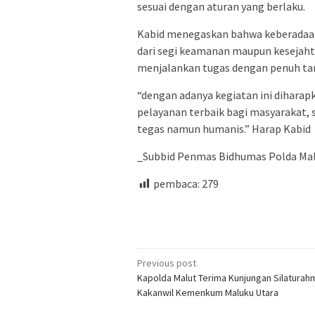
sesuai dengan aturan yang berlaku.
Kabid menegaskan bahwa keberadaan t
dari segi keamanan maupun kesejahte
menjalankan tugas dengan penuh ta
“dengan adanya kegiatan ini dihar
pelayanan terbaik bagi masyarakat, s
tegas namun humanis.” Harap Kabid
_Subbid Penmas Bidhumas Polda Malu
pembaca:
279
Post
Previous post
Kapolda Malut Terima Kunjungan Silaturah
navigation
Kakanwil Kemenkum Maluku Utara