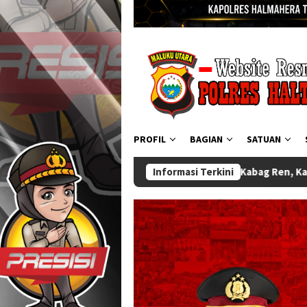
PROFIL
BAGIAN
SATUAN
, kabag Ops, Kabag Ren, Kasat Binmas dan Kasat Resnarkoba Sert
Informasi Terkini