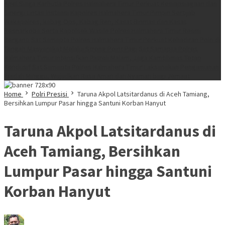
Apel Siaga Karhutla Polres Halmahera Timur Perkuat Kesiapsiagaan dan
Sinergi Lintas Instansi
Kapolres Halmahera Timur Pimpin Sertijab
Wakapolres, kabag Ops, Kabag Ren, Kasat Binmas dan Kasat
Resnarkoba Serta Kapolsek Wasile Polres Halmahera Timur Resmi
Berganti
Sat Samapta Polres Halmahera Timur Perkuat Kehadiran Polri di
Tengah Masyarakat Melalui Strong Point Pagi
Sat Samapta Polres
Halmahera Timur Intensifkan Patroli Malam, Jaga Kamtibmas Tetap
Kondusif
Sat Samapta Polres Halmahera Timur Laksanakan Pengamanan
Ibadah Minggu, Wujudkan Rasa Aman dan Nyaman bagi Jemaat
Home
Polri Presisi
Taruna Akpol Latsitardanus di Aceh Tamiang,
Bersihkan Lumpur Pasar hingga Santuni Korban Hanyut
Taruna Akpol Latsitardanus di
Aceh Tamiang, Bersihkan
Lumpur Pasar hingga Santuni
Korban Hanyut