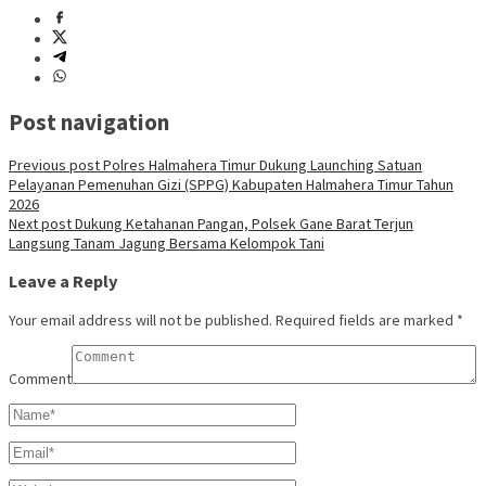
Post navigation
Previous post
Polres Halmahera Timur Dukung Launching Satuan
Pelayanan Pemenuhan Gizi (SPPG) Kabupaten Halmahera Timur Tahun
2026
Next post
Dukung Ketahanan Pangan, Polsek Gane Barat Terjun
Langsung Tanam Jagung Bersama Kelompok Tani
Leave a Reply
Your email address will not be published.
Required fields are marked
*
Comment