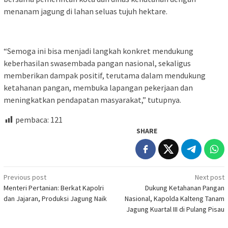
menanam jagung di lahan seluas tujuh hektare.
“Semoga ini bisa menjadi langkah konkret mendukung
keberhasilan swasembada pangan nasional, sekaligus
memberikan dampak positif, terutama dalam mendukung
ketahanan pangan, membuka lapangan pekerjaan dan
meningkatkan pendapatan masyarakat,” tutupnya.
pembaca:
121
SHARE
Post
Previous post
Next post
Menteri Pertanian: Berkat Kapolri
Dukung Ketahanan Pangan
navigation
dan Jajaran, Produksi Jagung Naik
Nasional, Kapolda Kalteng Tanam
Jagung Kuartal III di Pulang Pisau