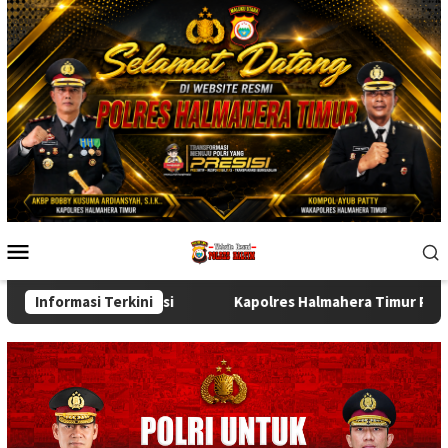
Skip
to
content
Mobile
Menu
as Instansi
Informasi Terkini
Kapolres Halmahera Timur Pimpin Sertijab Wa