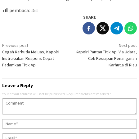
pembaca:
151
SHARE
Post
Previous post
Next post
Cegah Karhutla Meluas, Kapolri
Kapolri Pantau Titik Api Via Udara,
navigation
Instruksikan Respons Cepat
Cek Kesiapan Penanganan
Padamkan Titik Api
Karhutla di Riau
Leave a Reply
Your email address will not be published.
Required fields are marked
*