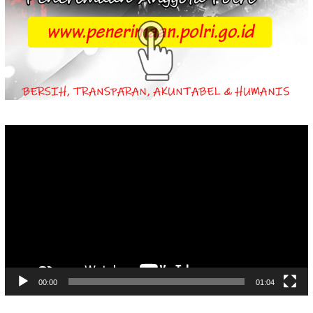
Video
Player
00:00
01:04