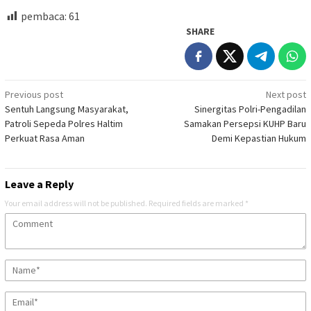
pembaca:
61
SHARE
Post
Previous post
Next post
Sentuh Langsung Masyarakat,
Sinergitas Polri-Pengadilan
navigation
Patroli Sepeda Polres Haltim
Samakan Persepsi KUHP Baru
Perkuat Rasa Aman
Demi Kepastian Hukum
Leave a Reply
Your email address will not be published.
Required fields are marked
*