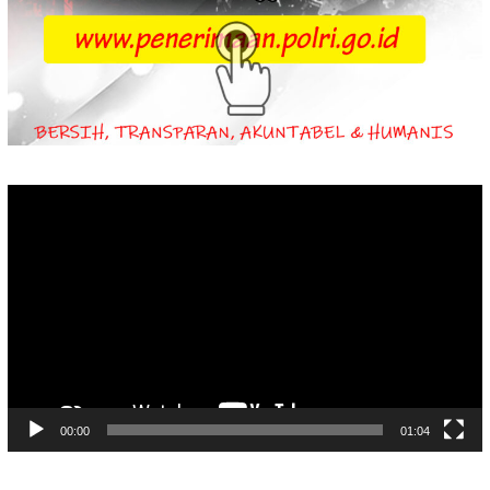
Video
Player
00:00
01:04