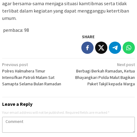
agar bersama-sama menjaga situasi kamtibmas serta tidak
terlibat dalam kegiatan yang dapat mengganggu ketertiban
umum.
pembaca:
98
SHARE
Post
Previous post
Next post
Polres Halmahera Timur
Berbagi Berkah Ramadan, Ketua
navigation
Intensifkan Patroli Malam Sat
Bhayangkari Polda Malut Bagikan
Samapta Selama Bulan Ramadan
Paket Takjil kepada Warga
Leave a Reply
Your email address will not be published.
Required fields are marked
*