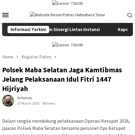
Skip
to
Mobile
content
Menu
t Kesiapsiagaan dan Sinergi Lintas Instansi
Informasi Terkini
Kapolres Ha
Home
Kegiatan Polres
Polsek Maba Selatan Jaga Kamtibmas
Jelang Pelaksanaan Idul Fitri 1447
Hijriyah
Si Humas
17 March 2026
98 Views
Dalam rangka mendukung pelaksanaan Operasi Ketupat 2026,
jajaran Polsek Maba Selatan bersama personel Ops Ketupat