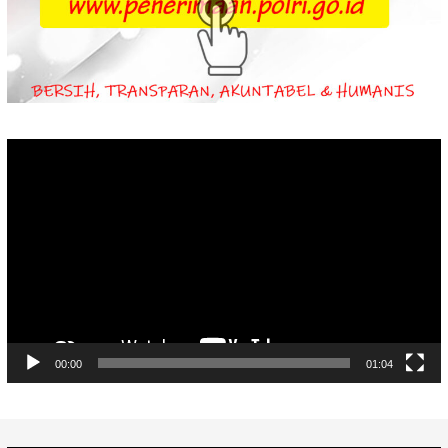
Video
Player
00:00
01:04