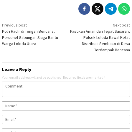
Post
Previous post
Next post
Polri Hadir di Tengah Bencana,
Pastikan Aman dan Tepat Sasaran,
navigation
Personel Gabungan Siaga Bantu
Polsek Loloda Kawal Ketat
Warga Loloda Utara
Distribusi Sembako di Desa
Terdampak Bencana
Leave a Reply
Your email address will not be published.
Required fields are marked
*