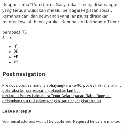
Dengan tema “Polri Untuk Masyarakat” menjadi semangat
yang terus diwujudkan melalui berbagai kegiatan sosial,
kemanusiaan, dan pelayanan yang langsung dirasakan
manfaatnya oleh masyarakat Kabupaten Halmahera Timur.
pembaca:
75
Share
Post navigation
Previous post
Sambut hari bhayangkara ke-80, polres halmahera timur
gelar aksi bersih pesisir di pelabuhan laut buli
Next post
Polres Halmahera Timur Gelar Upacara Tabur Bunga di
Pelabuhan Laut Buli dalam Rangka Hari Bhayangkara ke-80
Leave a Reply
Your email address will not be published.
Required fields are marked
*