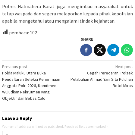
Polres Halmahera Barat juga mengimbau masyarakat untuk
tetap waspada dan segera melaporkan kepada pihak kepolisian
apabila mengetahui atau mengalami tindak kejahatan.
pembaca:
102
SHARE
Post
Previous post
Next post
Polda Maluku Utara Buka
Cegah Peredaran, Polsek
navigation
Pendaftaran Seleksi Penerimaan
Pelabuhan Ahmad Yani Sita Puluhan
Anggota Polri 2026, Komitmen
Botol Miras
Wujudkan Rekrutmen yang
Objektif dan Bebas Calo
Leave a Reply
Your email address will not be published.
Required fields are marked
*