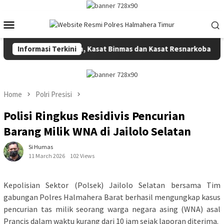
Skip
to
Mobile
content
Menu
abag Ops, Kabag Ren, Kasat Binmas dan Kasat Resnarkoba Serta 
Informasi Terkini
Home
Polri Presisi
Polisi Ringkus Residivis Pencurian
Barang Milik WNA di Jailolo Selatan
Si Humas
11 March 2026
102 Views
Kepolisian Sektor (Polsek) Jailolo Selatan bersama Tim
gabungan Polres Halmahera Barat berhasil mengungkap kasus
pencurian tas milik seorang warga negara asing (WNA) asal
Prancis dalam waktu kurang dari 10 jam sejak laporan diterima.