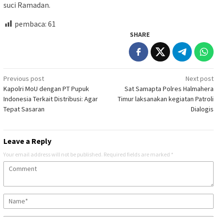
suci Ramadan.
pembaca:
61
SHARE
Post
Previous post
Next post
Kapolri MoU dengan PT Pupuk
Sat Samapta Polres Halmahera
navigation
Indonesia Terkait Distribusi: Agar
Timur laksanakan kegiatan Patroli
Tepat Sasaran
Dialogis
Leave a Reply
Your email address will not be published.
Required fields are marked
*