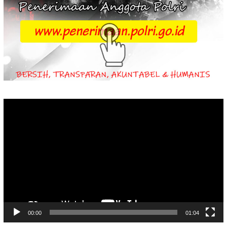
Video
Player
00:00
01:04