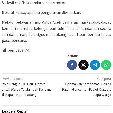
5. Hasil cek fisik kendaraan bermotor.
6. Surat kuasa, apabila pengurusan diwakilkan.
Melalui pelayanan ini, Polda Aceh berharap masyarakat dapat
kembali memiliki kelengkapan administrasi kendaraan secara
sah dan aman, sekaligus mendukung ketertiban berlalu lintas
pascabencana.
pembaca:
74
SHARE
Post
Previous post
Next post
Polri Bangun 100 Unit Huntara
Optimalkan Kamtibmas, Polres
navigation
untuk Warga Terdampak Bencana
Haltim Gencarkan Patroli Dialogis
di Kapalo Koto, Padang
Sapa Warga
Leave a Reply