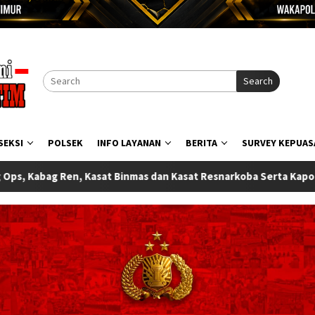
Search
SEKSI
POLSEK
INFO LAYANAN
BERITA
SURVEY KEPUAS
asat Resnarkoba Serta Kapolsek Wasile Polres Halmahera Timur R