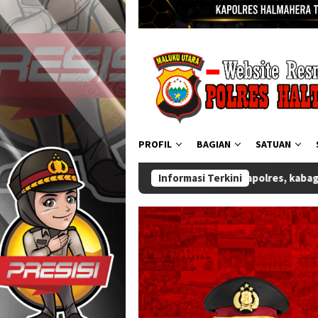
PROFIL
BAGIAN
SATUAN
Sertijab Wakapolres, kabag Ops, Kabag Ren, Kasat Binmas dan K
Informasi Terkini