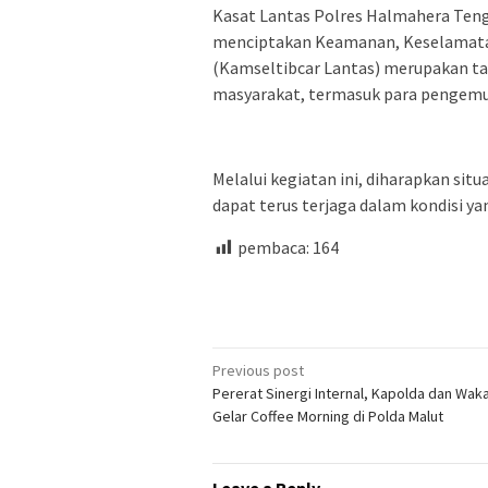
Kasat Lantas Polres Halmahera Te
menciptakan Keamanan, Keselamatan,
(Kamseltibcar Lantas) merupakan ta
masyarakat, termasuk para pengemud
Melalui kegiatan ini, diharapkan sit
dapat terus terjaga dalam kondisi ya
pembaca:
164
Post
Previous post
Pererat Sinergi Internal, Kapolda dan Wak
navigation
Gelar Coffee Morning di Polda Malut