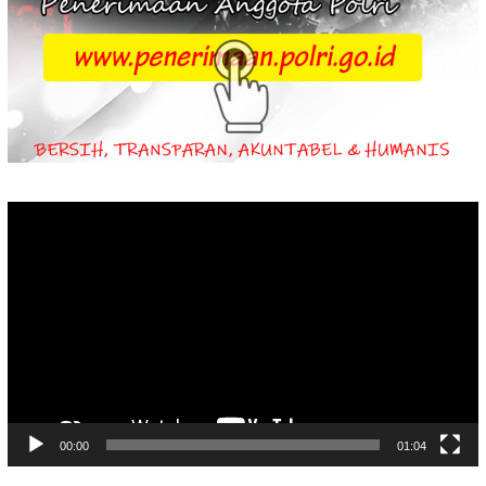
Video
Player
00:00
01:04