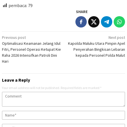
pembaca:
79
SHARE
Post
Previous post
Next post
Optimalisasi Keamanan Jelang Idul
Kapolda Maluku Utara Pimpin Apel
navigation
Fitri, Personel Operasi Ketupat Kie
Penyerahan Bingkisan Lebaran
Raha 2026 Intensifkan Patroli Dini
kepada Personel Polda Malut
Hari
Leave a Reply
Your email address will not be published.
Required fields are marked
*