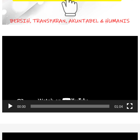
Video
Player
00:00
01:04
Video