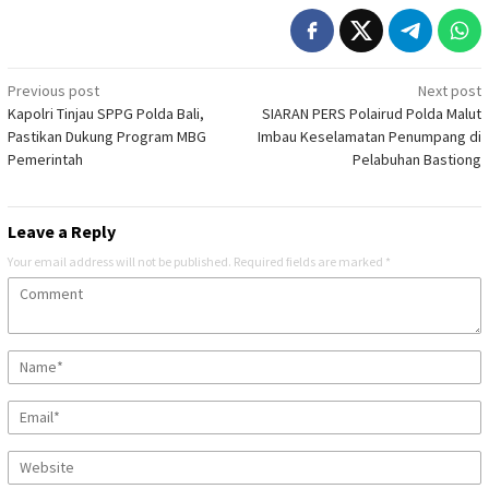
Post
Previous post
Next post
Kapolri Tinjau SPPG Polda Bali,
SIARAN PERS Polairud Polda Malut
navigation
Pastikan Dukung Program MBG
Imbau Keselamatan Penumpang di
Pemerintah
Pelabuhan Bastiong
Leave a Reply
Your email address will not be published.
Required fields are marked
*