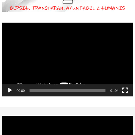
Video
Player
00:00
01:04
Video
Player