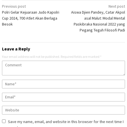
Post
Previous post
Next post
Polri Gelar Kejuaraan Judo Kapolri
Aiswa Djien Pandey, Catar Akpol
navigation
Cup 2024, 700 Atlet Akan Berlaga
asal Malut: Modal Mental
Besok
Paskibraka Nasional 2022 yang
Pegang Teguh Filosofi Padi
Leave a Reply
Your email address will not be published.
Required fields are marked
*
Save my name, email, and website in this browser for the next time I