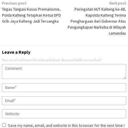
Post
Previous post
Next post
Tegas Tangani Kasus Premanisme,
Peringatan HUT Kalteng ke-68,
navigation
Polda Kalteng Tetapkan Ketua DPD
Kapolda Kalteng Terima
Grib Jaya Kalteng Jadi Tersangka
Penghargaan dari Gubernur Atas
Pengungkapan Narkoba di Wilayah
Lamandau
Leave a Reply
Your email address will not be published.
Required fields are marked
*
Save my name, email, and website in this browser for the next time I