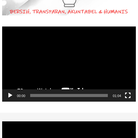
Video
Player
00:00
01:04
Video
Player