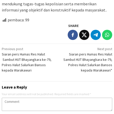
mendukung tugas-tugas kepolisian serta memberikan
informasi yang objektif dan konstruktif kepada masyarakat..
pembaca:
99
SHARE
Post
Previous post
Next post
Siaran pers Humas Res Halut
Siaran pers Humas Res Halut
navigation
Sambut HUT Bhayangkara ke-79,
Sambut HUT Bhayangkara ke-79,
Polres Halut Salurkan Bansos
Polres Halut Salurkan Bansos
kepada Warakawuri
kepada Warakawuri*
Leave a Reply
Your email address will not be published.
Required fields are marked
*