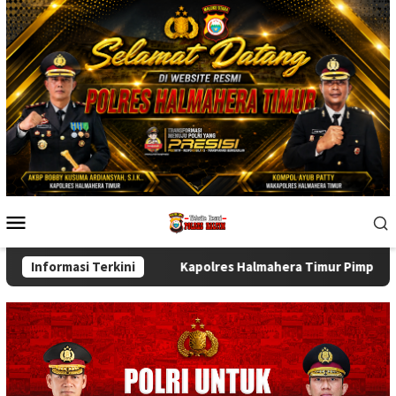
Skip
to
content
Mobile
Menu
tansi
Informasi Terkini
Kapolres Halmahera Timur Pimpin Sertijab Wakapol