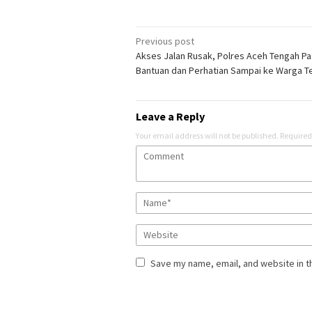
Post
Previous post
Akses Jalan Rusak, Polres Aceh Tengah Pa
navigation
Bantuan dan Perhatian Sampai ke Warga Te
Leave a Reply
Your email address will not be published.
Required
Save my name, email, and website in t