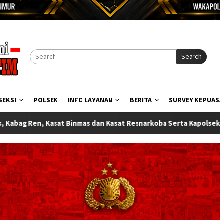
Search
SEKSI
POLSEK
INFO LAYANAN
BERITA
SURVEY KEPUAS
 Resnarkoba Serta Kapolsek Wasile Polres Halmahera Timur Resmi