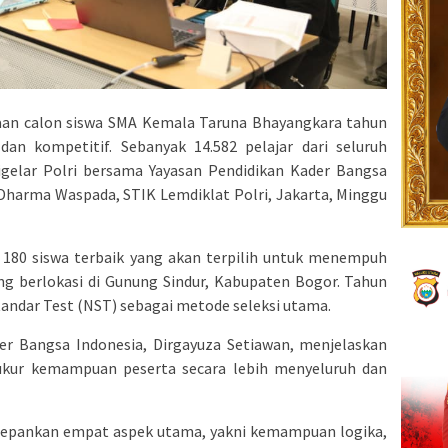
aan calon siswa SMA Kemala Taruna Bhayangkara tahun
dan kompetitif. Sebanyak 14.582 pelajar dari seluruh
digelar Polri bersama Yayasan Pendidikan Kader Bangsa
 Dharma Waspada, STIK Lemdiklat Polri, Jakarta, Minggu
a 180 siswa terbaik yang akan terpilih untuk menempuh
ng berlokasi di Gunung Sindur, Kabupaten Bogor. Tahun
tandar Test (NST) sebagai metode seleksi utama.
er Bangsa Indonesia, Dirgayuza Setiawan, menjelaskan
kur kemampuan peserta secara lebih menyeluruh dan
depankan empat aspek utama, yakni kemampuan logika,