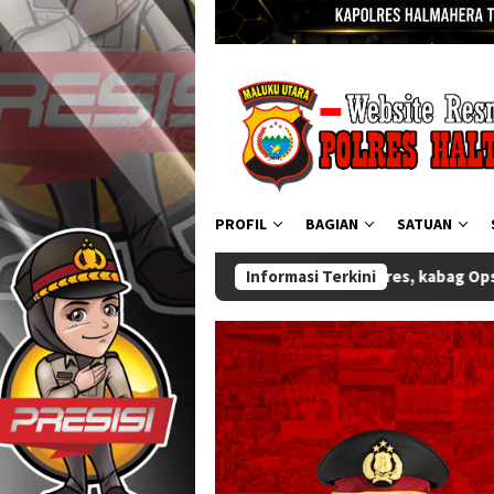
PROFIL
BAGIAN
SATUAN
ijab Wakapolres, kabag Ops, Kabag Ren, Kasat Binmas dan Kasat
Informasi Terkini