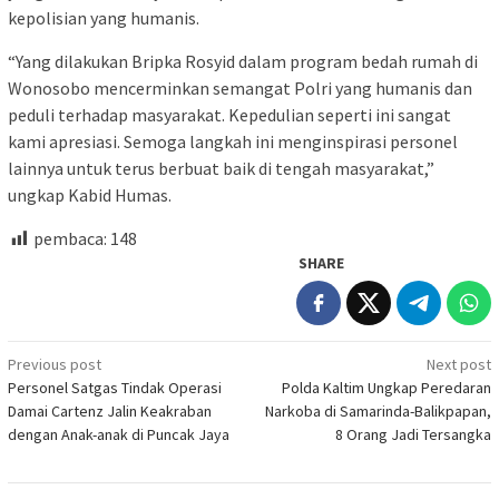
kepolisian yang humanis.
“Yang dilakukan Bripka Rosyid dalam program bedah rumah di
Wonosobo mencerminkan semangat Polri yang humanis dan
peduli terhadap masyarakat. Kepedulian seperti ini sangat
kami apresiasi. Semoga langkah ini menginspirasi personel
lainnya untuk terus berbuat baik di tengah masyarakat,”
ungkap Kabid Humas.
pembaca:
148
SHARE
Post
Previous post
Next post
Personel Satgas Tindak Operasi
Polda Kaltim Ungkap Peredaran
navigation
Damai Cartenz Jalin Keakraban
Narkoba di Samarinda-Balikpapan,
dengan Anak-anak di Puncak Jaya
8 Orang Jadi Tersangka